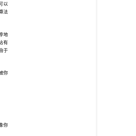
可以
算法
停地
站有
由于
被你
像你