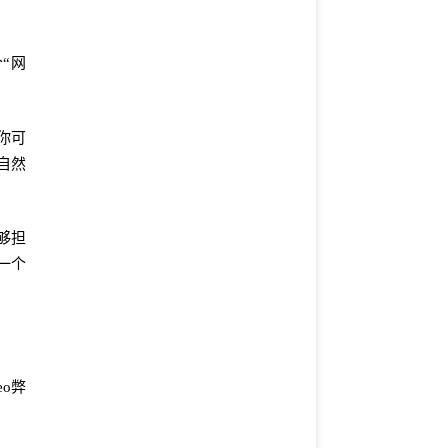
“网
你可
自然
够担
一个
o弊