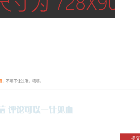
填
，不填不让过哦，嘻嘻。
。