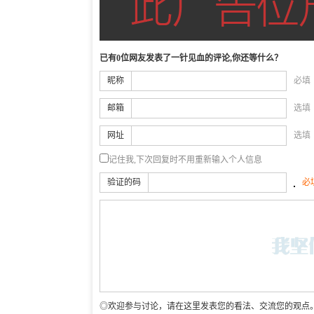
已有0位网友发表了一针见血的评论,你还等什么？
昵称
必填
邮箱
选填
网址
选填
记住我,下次回复时不用重新输入个人信息
验证的码
必
◎欢迎参与讨论，请在这里发表您的看法、交流您的观点