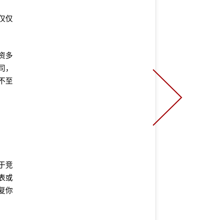
仅仅
资多
司，
不至
于竞
表或
复你