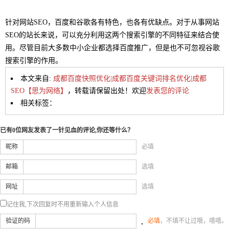
针对网站SEO，百度和谷歌各有特色，也各有优缺点。对于从事网站
SEO的站长来说，可以充分利用这两个搜索引擎的不同特征来结合使
用。尽管目前大多数中小企业都选择百度推广，但是也不可忽视谷歌
搜索引擎的作用。
本文来自:
成都百度快照优化|成都百度关键词排名优化|成都
SEO【思为网络】
，转载请保留出处！欢迎
发表您的评论
相关标签：
已有0位网友发表了一针见血的评论,你还等什么？
昵称
必填
邮箱
选填
网址
选填
记住我,下次回复时不用重新输入个人信息
验证的码
必填
，不填不让过哦，嘻嘻。